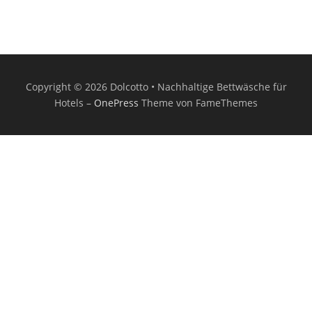
Copyright © 2026 Dolcotto • Nachhaltige Bettwäsche für
Hotels
–
OnePress
Theme von FameThemes